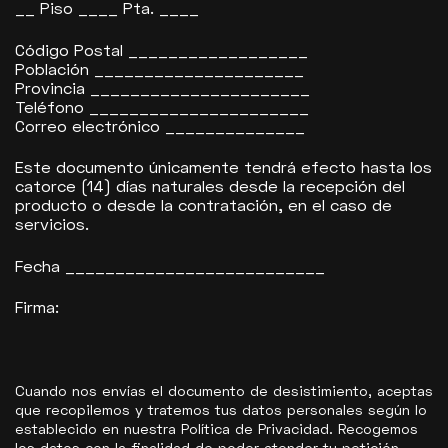
__ Piso ____ Pta. ____
Código Postal __________________
Población _____________________
Provincia ______________________
Teléfono ______________________
Correo electrónico ______________
Este documento únicamente tendrá efecto hasta los
catorce (14) días naturales desde la recepción del
producto o desde la contratación, en el caso de
servicios.
Fecha __________________________
Firma:
Cuando nos envías el documento de desistimiento, aceptas
que recopilemos y tratemos tus datos personales según lo
establecido en nuestra Política de Privacidad. Recogemos
los datos con la finalidad de poder atender tu petición